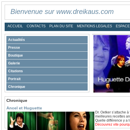
Bienvenue sur www.dreikaus.com
ACCUEIL
CONTACTS
PLAN DU SITE
MENTIONS LEGALES
ESPACE
Actualités
Presse
Boutique
Galerie
Citations
Portrait
Chronique
Chronique
Ancel et Huguette
Dr. Oetker s’attache à 
meilleures recettes an
Quelle différence y a 
Découvrez vite pourq